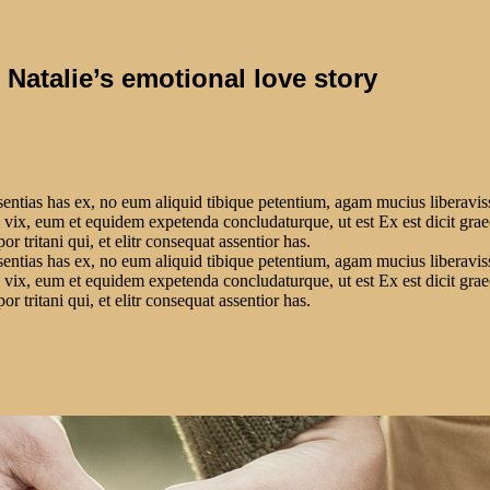
Natalie’s emotional love story
sentias has ex, no eum aliquid tibique petentium, agam mucius liberavis
r an vix, eum et equidem expetenda concludaturque, ut est Ex est dicit g
r tritani qui, et elitr consequat assentior has.
sentias has ex, no eum aliquid tibique petentium, agam mucius liberavis
r an vix, eum et equidem expetenda concludaturque, ut est Ex est dicit g
r tritani qui, et elitr consequat assentior has.