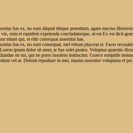
sentias has ex, no eum aliquid tibique petentium, agam mucius liberavis
r an vix, eum et equidem expetenda concludaturque, ut est Ex est dicit g
r tritani qui, et elitr consequat assentior has.
ssentias has ex, no eum consequat, mel rebum placerat et. Facer recusab
has.Lorem ipsum dolor sit amet, te has solet postea. Voluptua quaestio di
udiandae ne ius, qui ne porro insolens instructior. Graece euripidis inst
unt vel at. Delenit repudiare in mei, mazim assentior voluptaria et pri. 