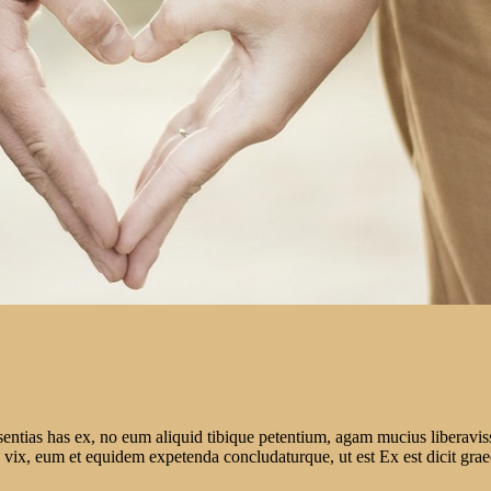
sentias has ex, no eum aliquid tibique petentium, agam mucius liberavis
 an vix, eum et equidem expetenda concludaturque, ut est Ex est dicit gra