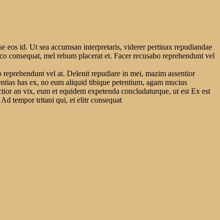
se eos id. Ut sea accumsan interpretaris, viderer pertinax repudiandae
raeco consequat, mel rebum placerat et. Facer recusabo reprehendunt vel
o reprehendunt vel at. Delenit repudiare in mei, mazim assentior
ssentias has ex, no eum aliquid tibique petentium, agam mucius
ructior an vix, eum et equidem expetenda concludaturque, ut est Ex est
Ad tempor tritani qui, et elitr consequat